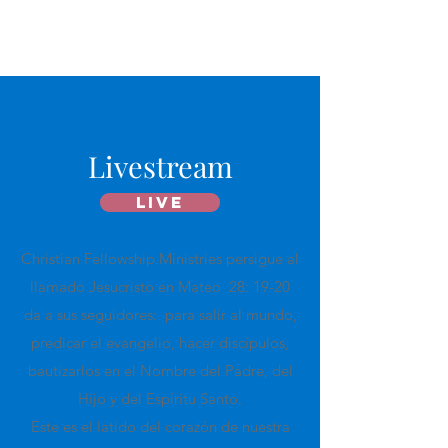
Livestream
LIVE
Christian Fellowship Ministries persigue al
llamado Jesucristo en Mateo
28: 19-20
da a sus seguidores:
para salir al mundo,
predicar el evangelio, hacer discípulos,
bautizarlos en el Nombre del Padre, del
Hijo y del Espíritu Santo.
Este es el latido del corazón de nuestra