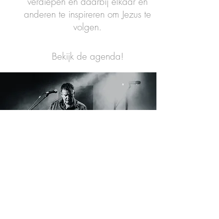
verdiepen en daarbij elkaar en
anderen te inspireren om Jezus te
volgen.
Bekijk de agenda!
Uno
80
Sábado por la noche 20:00 en la
iglesia