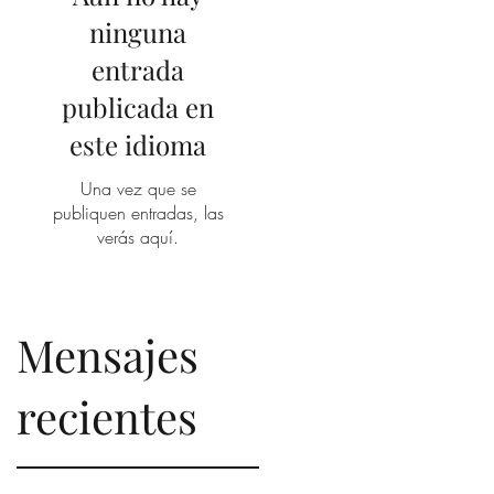
ninguna
entrada
publicada en
este idioma
Una vez que se
publiquen entradas, las
verás aquí.
Mensajes
recientes