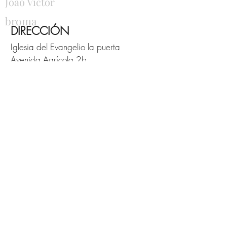
Joao Victor
broma
DIRECCIÓN
Iglesia del Evangelio la puerta
Avenida Agrícola 2b
6713 EJ Ede
Pastor F. Smits
06 14 10 19 08
MENÚ DE SERVICIO
Contacto
Declaración de privacidad
Direcciones
IZQUIERDA