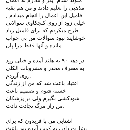
متولد شدم, پدر و مادرم به اعمال
مذهبی را تعلیم
دادند و من هم بقیه
فامیل این اعمال را انجام میدادم
,
خیلی زود از روی کنجکاوی سوالاتی
طرح میکردم
که برای
فامیل زیاد
خوشایند نبود سوالات من بی جواب
مانده و آنها فقط مرا پان
در دهه ۹۰ به هلند آمده و خیلی زود
به مصرف مخدر و مشروبات الکلی
روی آوردم.
اعتیاد باعث شد که من از زندگی
خسته شوم و تصمیم باعث
شودکشی بگیرم ولی در پزشکان
من راز مرگ نجادت دادت.
اشنایی من با فریدون که برای
بشارت دادن
به کمپ آمده بود باعث