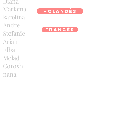
Diana
Mariama
holandés
karolina
André
francés
Stefanie
Arjan
Elba
Melad
Corosh
nana
carmen
Joao Victor
broma
DIRECCIÓN